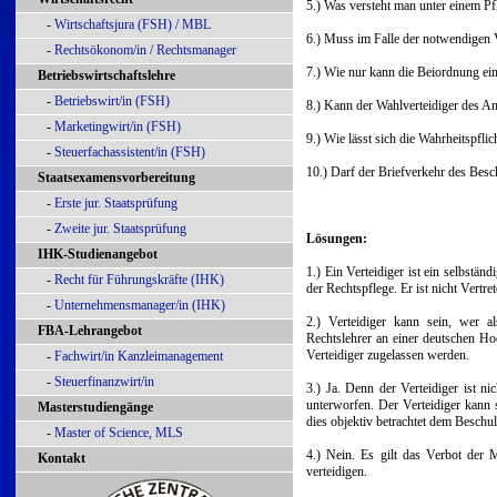
5.) Was versteht man unter einem Pfl
-
Wirtschaftsjura (FSH) / MBL
6.) Muss im Falle der notwendigen V
-
Rechtsökonom/in / Rechtsmanager
7.) Wie nur kann die Beiordnung ein
Betriebswirtschaftslehre
-
Betriebswirt/in (FSH)
8.) Kann der Wahlverteidiger des An
-
Marketingwirt/in (FSH)
9.) Wie lässt sich die Wahrheitspfli
-
Steuerfachassistent/in (FSH)
10.) Darf der Briefverkehr des Bes
Staatsexamensvorbereitung
-
Erste jur. Staatsprüfung
-
Zweite jur. Staatsprüfung
Lösungen:
IHK-Studienangebot
1.) Ein Verteidiger ist ein selbstä
-
Recht für Führungskräfte (IHK)
der Rechtspflege. Er ist nicht Vertre
-
Unternehmensmanager/in (IHK)
2.) Verteidiger kann sein, wer a
FBA-Lehrangebot
Rechtslehrer an einer deutschen Ho
Verteidiger zugelassen werden.
-
Fachwirt/in Kanzleimanagement
-
Steuerfinanzwirt/in
3.) Ja. Denn der Verteidiger ist n
unterworfen. Der Verteidiger kann
Masterstudiengänge
dies objektiv betrachtet dem Beschul
-
Master of Science, MLS
4.) Nein. Es gilt das Verbot der 
Kontakt
verteidigen.