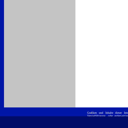
Grafiken und Inhalte dieser
Int
Vervielfältigung, oder anderwei
ist untersagt. E
Position GmbH
eingetragene Warenzeichen und werd