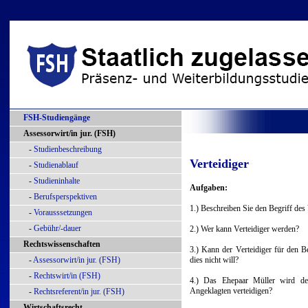
FSH-Studiengänge
Assessorwirt/in jur. (FSH)
-
Studienbeschreibung
Verteidiger
-
Studienablauf
-
Studieninhalte
Aufgaben:
-
Berufsperspektiven
1.) Beschreiben Sie den Begriff des 
-
Vorausssetzungen
-
Gebühr/-dauer
2.) Wer kann Verteidiger werden?
Rechtswissenschaften
3.) Kann der Verteidiger für den B
-
Assessorwirt/in jur. (FSH)
dies nicht will?
-
Rechtswirt/in (FSH)
4.) Das Ehepaar Müller wird de
Angeklagten verteidigen?
-
Rechtsreferent/in jur. (FSH)
Wirtschaftsrecht