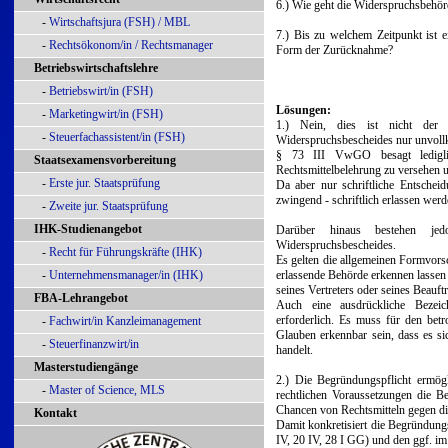
6.) Wie geht die Widerspruchsbehör
-
Wirtschaftsjura (FSH) / MBL
7.) Bis zu welchem Zeitpunkt ist 
-
Rechtsökonom/in / Rechtsmanager
Form der Zurücknahme?
Betriebswirtschaftslehre
-
Betriebswirt/in (FSH)
Lösungen:
-
Marketingwirt/in (FSH)
1.) Nein, dies ist nicht der
-
Steuerfachassistent/in (FSH)
Widerspruchsbescheides nur unvol
§ 73 III VwGO besagt lediglic
Staatsexamensvorbereitung
Rechtsmittelbelehrung zu versehen un
-
Erste jur. Staatsprüfung
Da aber nur schriftliche Entschei
zwingend - schriftlich erlassen werd
-
Zweite jur. Staatsprüfung
IHK-Studienangebot
Darüber hinaus bestehen je
Widerspruchsbescheides.
-
Recht für Führungskräfte (IHK)
Es gelten die allgemeinen Formvors
-
Unternehmensmanager/in (IHK)
erlassende Behörde erkennen lassen
seines Vertreters oder seines Beauft
FBA-Lehrangebot
Auch eine ausdrückliche Bezei
erforderlich. Es muss für den bet
-
Fachwirt/in Kanzleimanagement
Glauben erkennbar sein, dass es s
-
Steuerfinanzwirt/in
handelt.
Masterstudiengänge
2.) Die Begründungspflicht ermög
-
Master of Science, MLS
rechtlichen Voraussetzungen die B
Chancen von Rechtsmitteln gegen die
Kontakt
Damit konkretisiert die Begründung
IV, 20 IV, 28 I GG) und den ggf. im