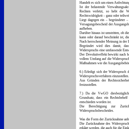
Handelt es sich um einen Anfechtung
Ist der belastende Verwaltungsakt
Rechten verletzt, so hebt die 
Rechtswidrigkeit – ganz oder teilwei
Liegt dagegen ein – begründeter –
Versagungsbescheid der Ausgangsbe
aufheben.
Darüber hinaus ist umstritten, ob d
kann oder darauf beschränkt ist, d
Nach herrschender Meinung in der Lit
Begründet wird dies damit, das
Widerspruchs eine umfassende Ent
Der Devolutiveffekt bewirkt nach 
vollem Umfang auf die Widerspruchs
Maßnahmen wie die Ausgangsbehörd
6.) Erledigt sich der Widerspruch
Widerspruchsverfahren einzustellen.
Aus Gründen der Rechtssicherheit
festzustellen.
7.) Da die VwGO diesbezüglich ke
Grundsatz, dass ein Rechtsbehel
entschieden worden ist.
Die Berechtigung zur Zurü
Widerspruchsbescheides.
Was die Form der Zurücknahme anbel
Die Zurücknahme des Widerspruch
erklärt werden, die auch für die Ein