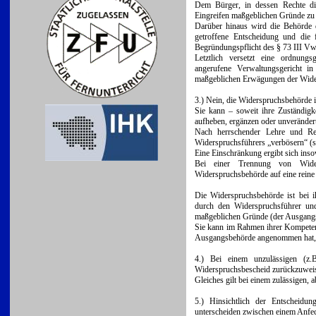
Dem Bürger, in dessen Rechte die
Eingreifen maßgeblichen Gründe zu e
Darüber hinaus wird die Behörde d
getroffene Entscheidung und die 
Begründungspflicht des § 73 III VwG
Letztlich versetzt eine ordnung
angerufene Verwaltungsgericht i
maßgeblichen Erwägungen der Wide
3.) Nein, die Widerspruchsbehörde is
Sie kann – soweit ihre Zuständigk
aufheben, ergänzen oder unverändert
Nach herrschender Lehre und Re
Widerspruchsführers „verbösern“ (so
Eine Einschränkung ergibt sich inso
Bei einer Trennung von Wider
Widerspruchsbehörde auf eine reine
Die Widerspruchsbehörde ist bei 
durch den Widerspruchsführer und
maßgeblichen Gründe (der Ausgang
Sie kann im Rahmen ihrer Kompetenz
Ausgangsbehörde angenommen hat, b
4.) Bei einem unzulässigen (z.B.
Widerspruchsbescheid zurückzuwei
Gleiches gilt bei einem zulässigen,
5.) Hinsichtlich der Entscheidu
unterscheiden zwischen einem Anfe