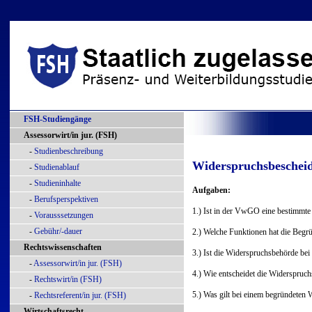
FSH-Studiengänge
Assessorwirt/in jur. (FSH)
-
Studienbeschreibung
Widerspruchsbeschei
-
Studienablauf
-
Studieninhalte
Aufgaben:
-
Berufsperspektiven
1.) Ist in der VwGO eine bestimmt
-
Vorausssetzungen
-
Gebühr/-dauer
2.) Welche Funktionen hat die Beg
Rechtswissenschaften
3.) Ist die Widerspruchsbehörde bei
-
Assessorwirt/in jur. (FSH)
4.) Wie entscheidet die Widerspruc
-
Rechtswirt/in (FSH)
5.) Was gilt bei einem begründeten
-
Rechtsreferent/in jur. (FSH)
Wirtschaftsrecht