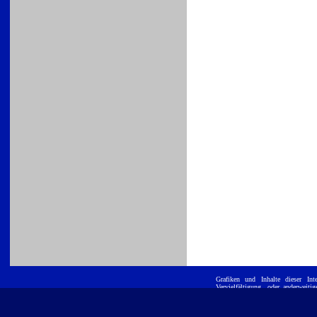
Grafiken und Inhalte dieser
Int
Vervielfältigung, oder anderwei
ist untersagt. E
Position GmbH
eingetragene Warenzeichen und werd